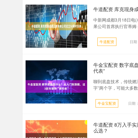
牛道配资 库克现身
中新网成都3月18日电
果公司首席执行官蒂姆·
牛道配资
日期：
牛金宝配资 数字底
代表”
聊到底盘技术，传统燃油
字”两个字，可能大多数
牛金宝配资
日期：
牛道配资 8万入手实
么选？