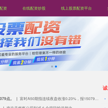
配资
在线配资炒股
线上股票配资平台
诚
期货本周累涨超10%
国际贵金属期货普遍收涨，COMEX黄金期货涨2.37%，报4401.3美元/盎司，本周累涨超7%；COMEX白银期货涨3.56%，报63.8美元/盎司，本周累涨超10%。
7.3%
周五（8月7日）纽约尾盘，现货黄金涨2.37%，报4339.75美元/盎司，亚太盘初以来平滑地持续走高、北京时间20:30发布美国非农就业数据时加速上涨——从4320美元下方拉升至4360美元一线，本周累计上涨7.27%，8月3-4日持平于4050美元附近、5-7日持续上扬。本周，COMEX黄金期货累涨7.16%，报4400.70美元/盎司。现货白银涨3.11%，报63.4555美元/盎司，本周累涨10.29%，整体持续走高。COMEX白银期货累涨10.29%，报63.720美元/盎司。COMEX铜期货跌1.83%，报6.586美元/磅，本周累涨1.85%，8月6日欧市早盘曾达到6.8665美元。现货铂金涨1.33%，报1749.38美元/盎司，本周累涨6.14%；现货钯金涨0.64%，报1382.91美元/盎司，本周累涨7.37%。本周，在美股时段交易的费城金银指数累涨19.70%，报368.56点，整体持续走高。在全球市场全天交易的纽约证交所ARCA金矿开采商指数累涨20.16%，报2570.44点，整体持续走高。在美股时段交易的原材料指数累涨7.44%，报249.68点。在美股时段交易的金属与矿业指数累涨7.98%，报295.29点。