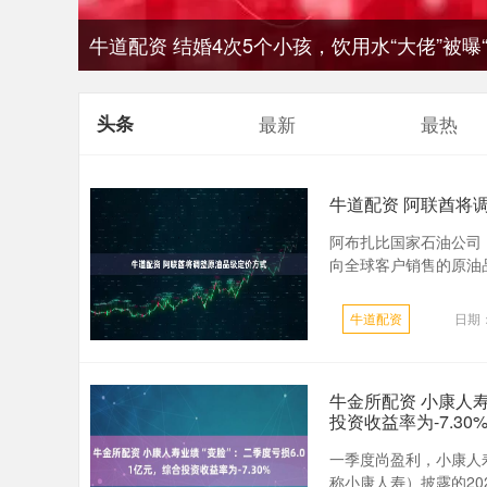
牛道配资 结婚4次5个小孩，饮用水“大佬”被曝
头条
最新
最热
牛道配资 阿联酋将
阿布扎比国家石油公司（Abu
向全球客户销售的原油品
牛道配资
日期：
牛金所配资 小康人寿
投资收益率为-7.30
一季度尚盈利，小康人寿
称小康人寿）披露的20