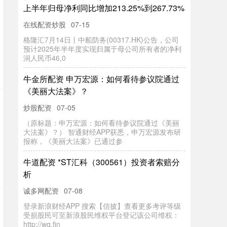
上半年归母净利同比增加213.25%到267.73%
在线配资炒股
07-15
格隆汇7月14日丨中船防务(00317.HK)公告，公司
预计2025年半年度实现归属于母公司所有者的净利
润人民币46,0
牛金所配资 申万宏源：如何看待参议院通过
《美丽大法案》？
炒股配资
07-05
（原标题：申万宏源：如何看待参议院通过《美丽
大法案》？） 智通财经APP获悉，申万宏源发布研
报称，《美丽大法案》已通过参
牛道配资 *ST汇科（300561）投资者索赔分
析
诚多网配资
07-08
登录新浪财经APP 搜索【信披】查看更多考评等级
受损股民可至新浪股民维权平台登记该公司维权：
http://wq.fin