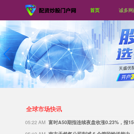
首页
诚多网
全球市场快讯
05:05 AM
国际贵金属期货普遍收涨 COMEX白银
04:59 AM
国际金价在非农日涨约2.4%，本周累涨约