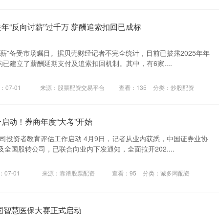
年“反向讨薪”过千万 薪酬追索扣回已成标
薪”备受市场瞩目。据贝壳财经记者不完全统计，目前已披露2025年年
均已建立了薪酬延期支付及追索扣回机制。其中，有6家....
：07-01
来源：股票配资交易平台
查看：
135
分类：
炒股配资
合启动！券商年度“大考”开始
公司投资者教育评估工作启动 4月9日，记者从业内获悉，中国证券业协
全国股转公司，已联合向业内下发通知，全面拉开202....
07-01
来源：靠谱股票配资
查看：
95
分类：
诚多网配资
全国智慧医保大赛正式启动