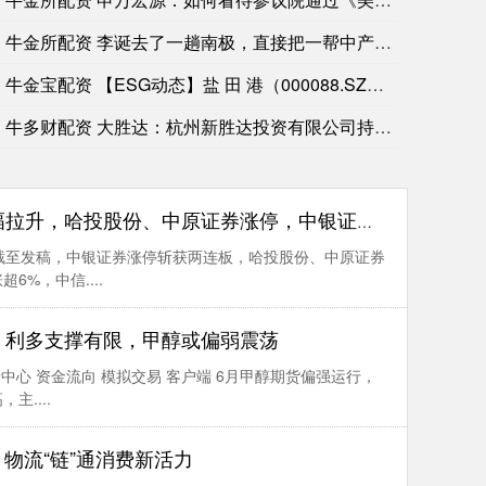
牛金所配资 李诞去了一趟南极，直接把一帮中产的梦给干稀碎
摩根大通不动产专属基金：美国证券交易委员会文件显示，该基
牛金宝配资 【ESG动态】盐 田 港（000088.SZ）获
牛多财配资 大胜达：杭州新胜达投资有限公司持股比例拟降至41
拉升，哈投股份、中原证券涨停，中银证券两连板
截至发稿，中银证券涨停斩获两连板，哈投股份、中原证券
%，中信....
：利多支撑有限，甲醇或偏弱震荡
情中心 资金流向 模拟交易 客户端 6月甲醇期货偏强运行，
....
 物流“链”通消费新活力