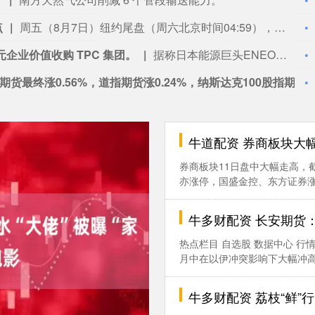
元空仓
美国和日本当局协同出手稳定了日元后，对冲基金大幅减少了做空押注。商品期货交易委员会周五公布的数据显示，截至8月4日，期货和期权市场的杠杆基金将日元净空头头寸削减了约一半至6.36万份合约。这意味着空仓和6月底相比出现了大幅回撤，当时押注日元进一步贬值的仓位激增至近13.8万份合约，达到2007年以来之最。在美日利差扩大的影响下，日元一度跌至1986年以来的最低水平，刺激投机者加大了做空力度。美日两国政府联手干预后交易员开始减少空仓，日元也迎来反弹。尽管日本央行维持基准利率不变，但隔夜指数互换显示其9月加息的概率约在60%。美国周五公布的不及预期非农就业数据也令美元承压，降低了市场对美联储收紧货币政策的押注。交易员目前认为美国央行下个月上调利率的概率约为40%，远低于报告发布前的60%左右。
摩根大通不动产专属基金：美国证券交易委员会文件显示，该基金已提交S类、A类、I类股份发行申请，发行规模未披露。
自建发电厂保障电力供应
周五美股成交额第1名SpaceX收高15.83%，成交300.16亿美元。据报道，SpaceX计划建设自己的发电设施，为其与特斯拉在美国得州共同开发的大型半导体制造工厂提供电力支持。本周早些时候，SpaceX负责能源和数据中心开发业务的Riley Trettel在得州格莱姆斯县（Grimes County）的一场公开会议上表示：“我们将自行供电。我们会建设燃气发电厂，同时也会建设规模非常庞大的电池阵列，用于储存能源。我们几乎会立即启动这个项目。我们需要开始进行土建工作，需要着手建设基础设施和地基，我们会马上推进。”这一表态为马斯克旗下两大公司正在推进的新工厂计划提供了更多细节，该项目名为“Terafab”。
牛道配资 券商板块大幅
券商板块11日盘中大幅走高，
亦涨停，国盛金控、东方证券涨超6
牛多财配资 长安期货
热点栏目 自选股 数据中心 行
月中在以伊冲突影响下大幅冲高，主
牛多财配资 荔枝“鲜”行