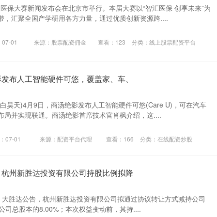
智慧医保大赛新闻发布会在北京市举行。本届大赛以“智汇医保 创享未来”为
，汇聚全国产学研用各方力量，通过优质创新资源跨....
07-01
来源：股票配资佣金
查看：
123
分类：
线上股票配资平台
影发布人工智能硬件可悠，覆盖家、车、
白昊天)4月9日，商汤绝影发布人工智能硬件可悠(Care U)，可在汽车
局并实现联通。商汤绝影首席技术官肖枫介绍，这....
：07-01
来源：配资平台代理
查看：
166
分类：
在线配资炒股
：杭州新胜达投资有限公司持股比例拟降
8日，大胜达公告，杭州新胜达投资有限公司拟通过协议转让方式减持公司
，占公司总股本的8.00%；本次权益变动前，其持....