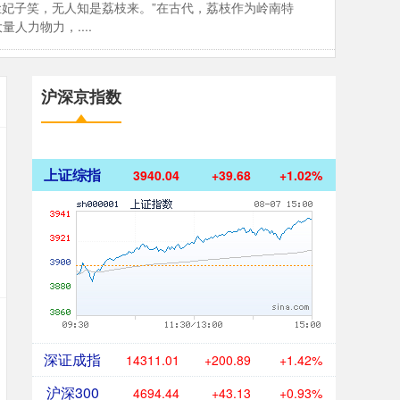
红尘妃子笑，无人知是荔枝来。”在古代，荔枝作为岭南特
人力物力，....
沪深京指数
上证综指
3940.04
+39.68
+1.02%
深证成指
14311.01
+200.89
+1.42%
沪深300
4694.44
+43.13
+0.93%