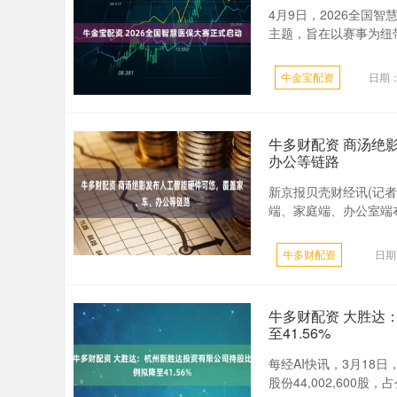
4月9日，2026全国
主题，旨在以赛事为纽带
牛金宝配资
日期：
牛多财配资 商汤绝
办公等链路
新京报贝壳财经讯(记者
端、家庭端、办公室端布
牛多财配资
日期
牛多财配资 大胜达
至41.56%
每经AI快讯，3月1
股份44,002,600股