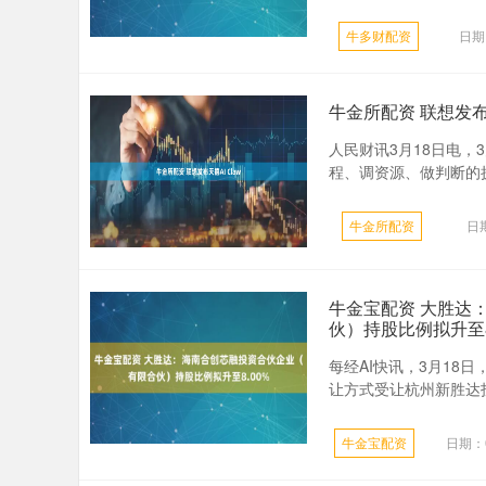
牛多财配资
日期
牛金所配资 联想发布天
人民财讯3月18日电，
程、调资源、做判断的执行
牛金所配资
日期
牛金宝配资 大胜达
伙）持股比例拟升至8
每经AI快讯，3月1
让方式受让杭州新胜达投资
牛金宝配资
日期：0