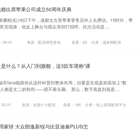
成都出席苹果公司成立50周年庆典
(单鹏程兆)18日下午，成都太古里苹果零售店外人头攒动。15时许，苹
库克现身，他走上舞台与观众亲切打招呼。此次活动是....
06-01
来源：配资牌照查询
查看：
82
分类：
诚多网配资
盘是什么？从入门到旗舰，这3款车堪称“课
车fans能跟你从连杆科普到整体布局，但要是在底盘前面加上“数
人都是丈二的和尚——摸不着头脑。 那么，数字底盘到底是....
05-01
来源：全国十大配资
查看：
186
分类：
线上股票配资平台
用家轿 大众朗逸新锐与比亚迪秦PLUS怎